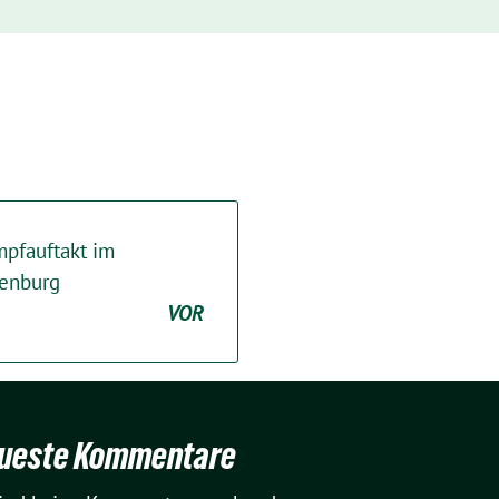
mpfauftakt im
fenburg
VOR
ueste Kommentare