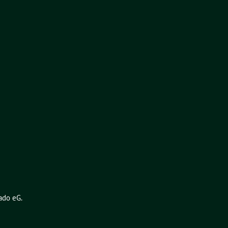
ado eG
.