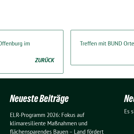
 Offenburg im
Treffen mit BUND Ort
ZURÜCK
Neueste Beiträge
Ne
Es 
ELR-Programm 2026: Fokus auf
klimaresiliente Maßnahmen und
flächensparendes Bauen – Land fördert