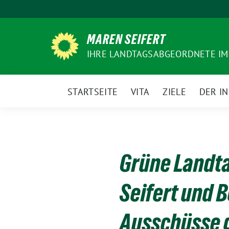
Weiter
zum
Inhalt
MAREN SEIFERT
IHRE LANDTAGSABGEORDNETE IM
STARTSEITE
VITA
ZIELE
DER I
Grüne Landt
Seifert und B
Ausschüsse 