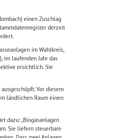
f Rombach) einen Zuschlag
stammdatenregister derzeit
rdert.
asseanlagen im Wahlkreis,
, im laufenden Jahr das
ktive ersichtlich. Sie
 ausgeschöpft. Vor diesem
n im ländlichen Raum einen
rt dazu: „Biogasanlagen
m. Sie liefern steuerbare
anken. Dass zwei Anlagen