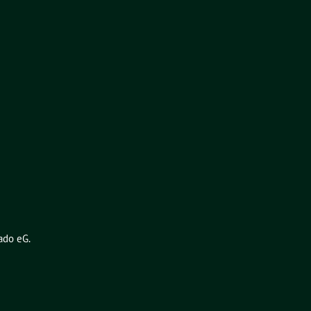
ado eG
.