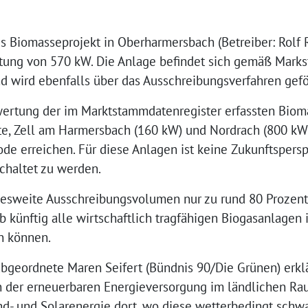
ues Biomasseprojekt in Oberharmersbach (Betreiber: Rol
eistung von 570 kW. Die Anlage befindet sich gemäß Mark
d wird ebenfalls über das Ausschreibungsverfahren gefö
swertung der im Marktstammdatenregister erfassten Biom
te, Zell am Harmersbach (160 kW) und Nordrach (800 kW)
de erreichen. Für diese Anlagen ist keine Zukunftsperspe
chaltet zu werden.
esweite Ausschreibungsvolumen nur zu rund 80 Prozent
ob künftig alle wirtschaftlich tragfähigen Biogasanlage
n können.
bgeordnete Maren Seifert (Bündnis 90/Die Grünen) erklä
n der erneuerbaren Energieversorgung im ländlichen Rau
d- und Solarenergie dort, wo diese wetterbedingt schw