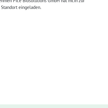
ehmen Pice Biosolutions GmbH hat mcih zur
 Standort eingeladen.